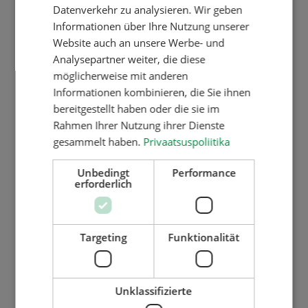
DANISH
Datenverkehr zu analysieren. Wir geben
Wir bieten drei mögliche Verpackungen an:
Standardsystem – Packung mit 2 Latten
Informationen über Ihre Nutzung unserer
GERMAN
Trocknungssystem- Lattierung zwischen jeder Reihe
Website auch an unsere Werbe- und
SPANISH
DIY System – Packung kleiner, je nach Kundenwunsch
Analysepartner weiter, die diese
FRENCH
möglicherweise mit anderen
Informationen kombinieren, die Sie ihnen
ITALIAN
bereitgestellt haben oder die sie im
LATVIAN
Rahmen Ihrer Nutzung ihrer Dienste
gesammelt haben.
Privaatsuspoliitika
LITHUANIAN
NORWEGIAN
Unbedingt
Performance
erforderlich
POLISH
PORTUGESE
Targeting
Funktionalität
FINNISH
SWEDISH
CZECH
Unklassifizierte
RUSSIAN