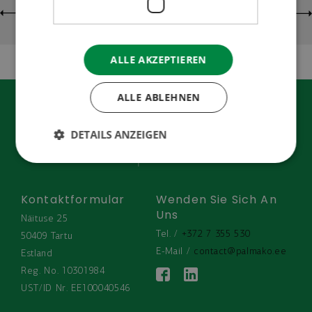
ALLE AKZEPTIEREN
ALLE ABLEHNEN
DETAILS ANZEIGEN
Kontaktformular
Wenden Sie Sich An
Uns
Näituse 25
Tel. / 
+372 7 355 530
50409 Tartu
E-Mail / 
contact@palmako.ee
Estland
Reg. No. 10301984
UST/ID Nr. EE100040546